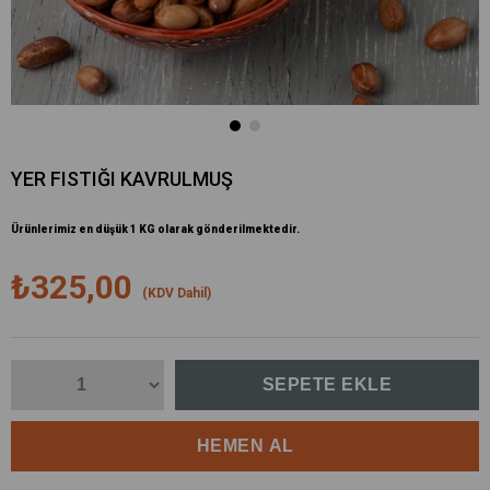
YER FISTIĞI KAVRULMUŞ
Ürünlerimiz en düşük 1 KG olarak gönderilmektedir.
₺325,00
(KDV Dahil)