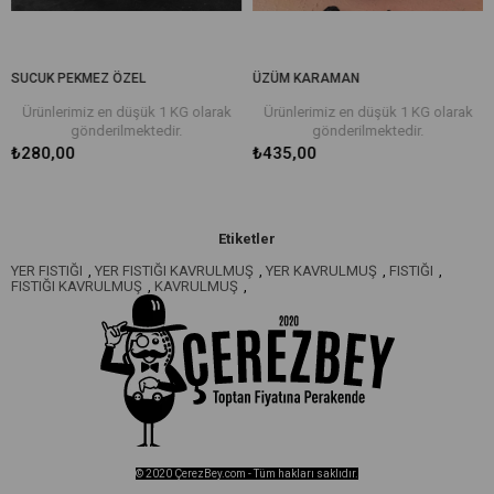
CUK PEKMEZ ÖZEL
ÜZÜM KARAMAN
ÜZÜ
rünlerimiz en düşük 1 KG olarak
Ürünlerimiz en düşük 1 KG olarak
Ür
gönderilmektedir.
gönderilmektedir.
80,00
₺435,00
₺56
Etiketler
YER FISTIĞI
,
YER FISTIĞI KAVRULMUŞ
,
YER KAVRULMUŞ
,
FISTIĞI
,
FISTIĞI KAVRULMUŞ
,
KAVRULMUŞ
,
© 2020 ÇerezBey.com - Tüm hakları saklıdır.