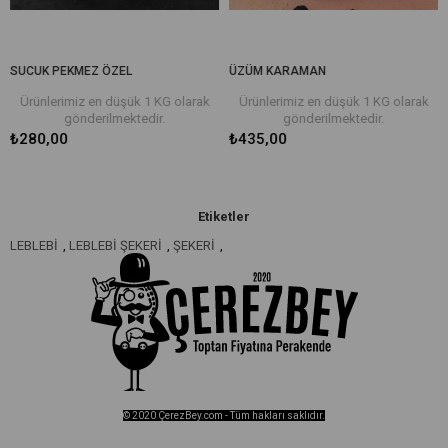
K PEKMEZ ÖZEL
ÜZÜM KARAMAN
ÜZÜM S
lerimiz en düşük 1 KG olarak
Ürünlerimiz en düşük 1 KG olarak
Ürünl
gönderilmektedir.
gönderilmektedir.
,00
₺435,00
₺560,
Etiketler
LEBLEBİ
,
LEBLEBİ ŞEKERİ
,
ŞEKERİ
,
© 2020 ÇerezBey.com - Tüm hakları saklıdır.