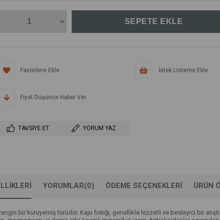
Favorilere Ekle
İstek Listeme Ekle
Fiyat Düşünce Haber Ver
TAVSIYE ET
YORUM YAZ
LLIKLERI
YORUMLAR
(0)
ÖDEME SEÇENEKLERI
ÜRÜN Ö
zengin bir kuruyemiş türüdür. Kaju fıstığı, genellikle lezzetli ve besleyici bir atıştı