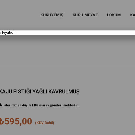
KURUYEMİŞ
KURU MEYVE
LOKUM
K
 Fiyatıdır.
KAJU FISTIĞI YAĞLI KAVRULMUŞ
Ürünlerimiz en düşük 1 KG olarak gönderilmektedir.
₺595,00
(KDV Dahil)