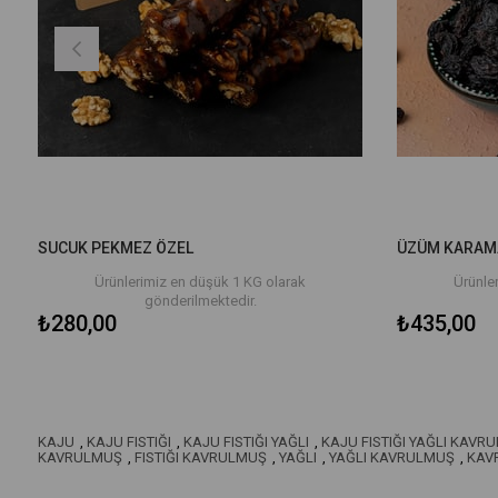
SUCUK PEKMEZ ÖZEL
ÜZÜM KARAM
Ürünlerimiz en düşük 1 KG olarak
Ürünle
gönderilmektedir.
₺280,00
₺435,00
KAJU
,
KAJU FISTIĞI
,
KAJU FISTIĞI YAĞLI
,
KAJU FISTIĞI YAĞLI KAVR
KAVRULMUŞ
,
FISTIĞI KAVRULMUŞ
,
YAĞLI
,
YAĞLI KAVRULMUŞ
,
KAV