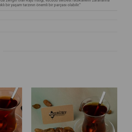
a zengin olan kaju fıstığı, vücudu serbest radikallerin zararlarına
ıklı bir yaşam tarzının önemli bir parçası olabilir."