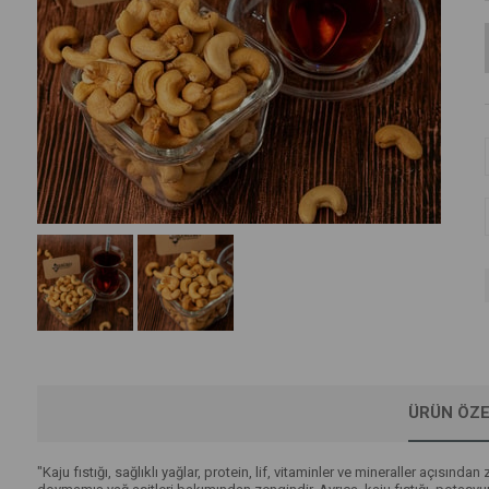
ÜRÜN ÖZE
"Kaju fıstığı, sağlıklı yağlar, protein, lif, vitaminler ve mineraller açısından 