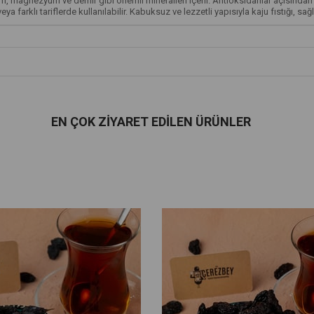
m, magnezyum ve demir gibi önemli mineralleri içerir. Antioksidanlar açısından d
eya farklı tariflerde kullanılabilir. Kabuksuz ve lezzetli yapısıyla kaju fıstığı, sağl
EN ÇOK ZIYARET EDILEN ÜRÜNLER