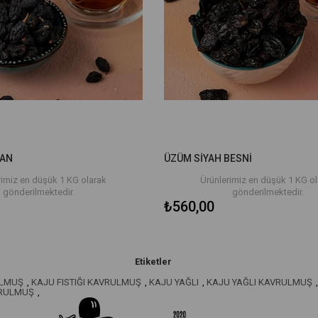
AN
ÜZÜM SİYAH BESNİ
rimiz en düşük 1 KG olarak
Ürünlerimiz en düşük 1 KG o
gönderilmektedir.
gönderilmektedir.
₺560,00
Etiketler
ULMUŞ
,
KAJU FISTIĞI KAVRULMUŞ
,
KAJU YAĞLI
,
KAJU YAĞLI KAVRULMUŞ
,
RULMUŞ
,