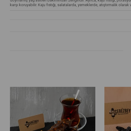
doymamış yağ asitleri bakımından zengindir. Ayrıca, kaju fıstığı, potasyu
karşı koruyabilir. Kaju fıstığı, salatalarda, yemeklerde, atıştırmalık olarak v