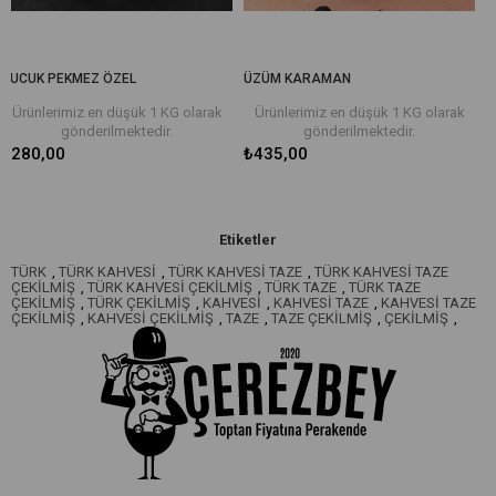
KMEZ ÖZEL
ÜZÜM KARAMAN
ÜZÜM SİYAH
miz en düşük 1 KG olarak
Ürünlerimiz en düşük 1 KG olarak
Ürünlerim
gönderilmektedir.
gönderilmektedir.
gö
₺435,00
₺560,00
Etiketler
TÜRK
,
TÜRK KAHVESİ
,
TÜRK KAHVESİ TAZE
,
TÜRK KAHVESİ TAZE
ÇEKİLMİŞ
,
TÜRK KAHVESİ ÇEKİLMİŞ
,
TÜRK TAZE
,
TÜRK TAZE
ÇEKİLMİŞ
,
TÜRK ÇEKİLMİŞ
,
KAHVESİ
,
KAHVESİ TAZE
,
KAHVESİ TAZE
ÇEKİLMİŞ
,
KAHVESİ ÇEKİLMİŞ
,
TAZE
,
TAZE ÇEKİLMİŞ
,
ÇEKİLMİŞ
,